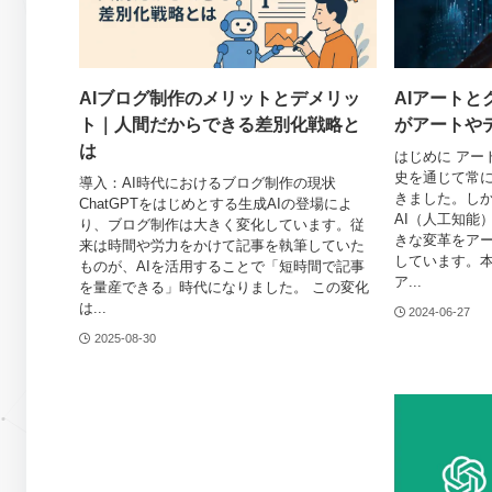
AIブログ制作のメリットとデメリッ
AIアートと
ト｜人間だからできる差別化戦略と
がアートや
は
はじめに アー
史を通じて常
導入：AI時代におけるブログ制作の現状
きました。しか
ChatGPTをはじめとする生成AIの登場によ
AI（人工知能
り、ブログ制作は大きく変化しています。従
きな変革をア
来は時間や労力をかけて記事を執筆していた
しています。本
ものが、AIを活用することで「短時間で記事
ア...
を量産できる」時代になりました。 この変化
は...
2024-06-27
2025-08-30