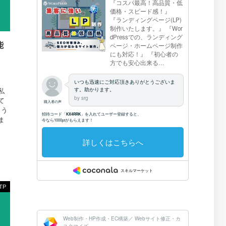
能
）
私
て
よう
ま
TP