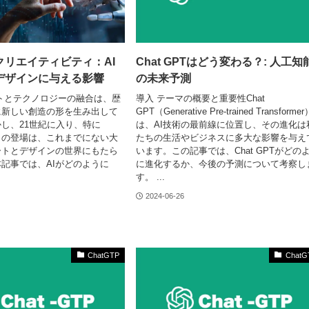
クリエイティビティ：AI
Chat GPTはどう変わる？: 人工知
デザインに与える影響
の未来予測
トとテクノロジーの融合は、歴
導入 テーマの概要と重要性Chat
に新しい創造の形を生み出して
GPT（Generative Pre-trained Transformer
し、21世紀に入り、特に
は、AI技術の最前線に位置し、その進化は
）の登場は、これまでにない大
たちの生活やビジネスに多大な影響を与え
ートとデザインの世界にもたら
います。この記事では、Chat GPTがどの
記事では、AIがどのように
に進化するか、今後の予測について考察し
す。 ...
2024-06-26
ChatGTP
ChatG