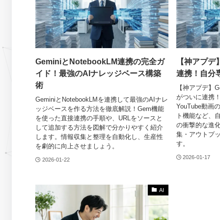
GeminiとNotebookLM連携の完全ガ
【神アプデ】G
イド！最強のAIナレッジベース構築
連携！自分専
術
【神アプデ】Goog
がついに連携！
GeminiとNotebookLMを連携して最強のAIナレ
YouTube
ッジベースを作る方法を徹底解説！Gem機能
ト機能など、自
を使った直接連携の手順や、URLをソースと
の衝撃的な進化
して追加する方法を図解で分かりやすく紹介
集・アウトプ
します。情報収集と整理を自動化し、生産性
す。
を劇的に向上させましょう。
2026-01-17
2026-01-22
AI