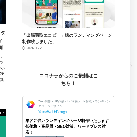
ジタ
「出張買取エコビー」様のランディングページ
ィ
制作致しました。
例
2024-06-23
し
測ツ
中小
26
ココナラからのご依頼はこ
常識
ちら！
TP