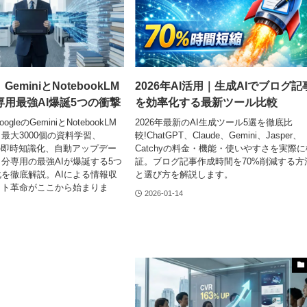
eminiとNotebookLM
2026年AI活用｜生成AIでブログ記
用最強AI爆誕5つの衝撃
を効率化する最新ツール比較
leのGeminiとNotebookLM
2026年最新のAI生成ツール5選を徹底比
最大3000個の資料学習、
較!ChatGPT、Claude、Gemini、Jasper、
動画の即時知識化、自動アップデー
Catchyの料金・機能・使いやすさを実際に
分専用の最強AIが爆誕する5つ
証。ブログ記事作成時間を70%削減する方
を徹底解説。AIによる情報収
と選び方を解説します。
ット革命がここから始まりま
2026-01-14