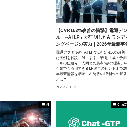
【CVR163%改善の衝撃】電通デ
ル「∞AI LP」が証明したAIランデ
ングページの実力｜2026年最新事
電通デジタルの∞AI LPでCVRが163%改善
た実例を解説。AIによるLP自動生成・予
ールの仕組み、人間との勝率8割の理由、
企業でも応用できるLP改善のヒントまで20
年最新情報を網羅。AI時代のLP制作の新
とは？
2026-01-12
AI
ChatG