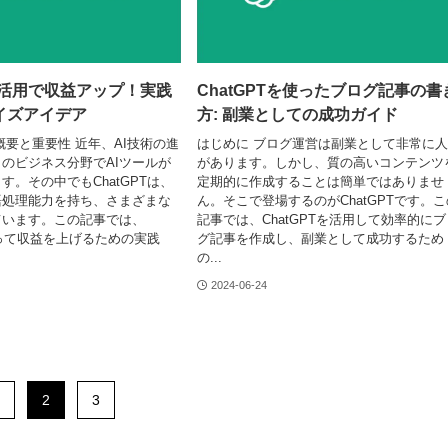
Tの活用で収益アップ！実践
ChatGPTを使ったブログ記事の書
イズアイデア
方: 副業としての成功ガイド
概要と重要性 近年、AI技術の進
はじめに ブログ運営は副業として非常に
のビジネス分野でAIツールが
があります。しかし、質の高いコンテンツ
す。その中でもChatGPTは、
定期的に作成することは簡単ではありませ
語処理能力を持ち、さまざまな
ん。そこで登場するのがChatGPTです。こ
ています。この記事では、
記事では、ChatGPTを活用して効率的にブ
を使って収益を上げるための実践
グ記事を作成し、副業として成功するため
の...
2024-06-24
2
3