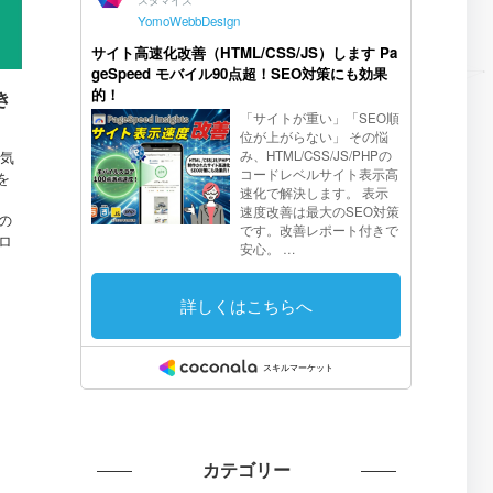
き
人気
を
の
ロ
カテゴリー