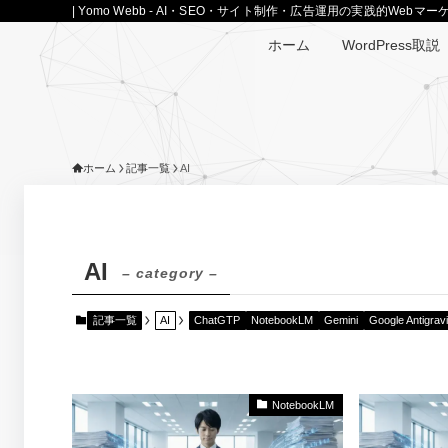
| Yomo Webb - AI・SEO・サイト制作・広告運用の実践的Web
ホーム
WordPress取説
ホーム
記事一覧
AI
AI
– category –
記事一覧
AI
ChatGTP
NotebookLM
Gemini
Google Antigravi
NotebookLM