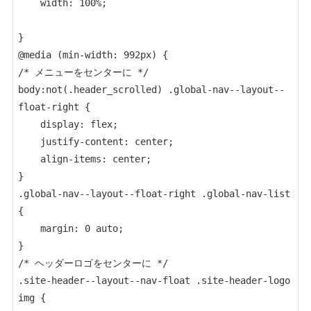
    width: 100%;

}

@media (min-width: 992px) {

/* メニューをセンターに */

body:not(.header_scrolled) .global-nav--layout--
float-right {

    display: flex;

    justify-content: center;

    align-items: center;

}

.global-nav--layout--float-right .global-nav-list 
{

    margin: 0 auto;

}

/* ヘッダーロゴをセンターに */

.site-header--layout--nav-float .site-header-logo 
img {
