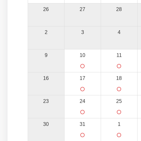
26
27
28
2
3
4
9
10
11
panorama_fish_eye
panorama_fish_eye
16
17
18
panorama_fish_eye
panorama_fish_eye
23
24
25
panorama_fish_eye
panorama_fish_eye
30
31
1
panorama_fish_eye
panorama_fish_eye