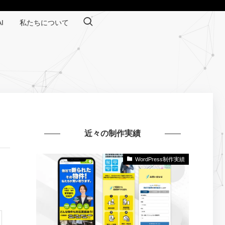
I
私たちについて
近々の制作実績
WordPress制作実績
ght