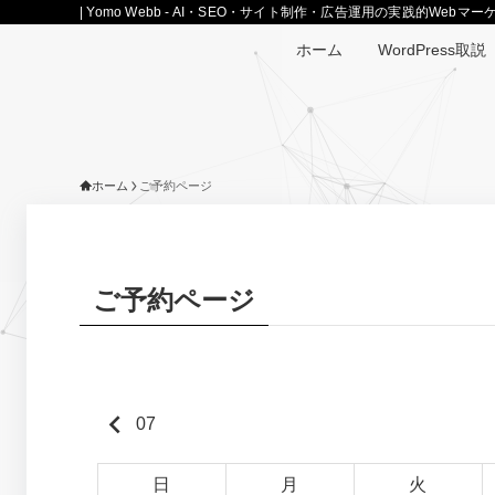
| Yomo Webb - AI・SEO・サイト制作・広告運用の実践的Web
ホーム
WordPress取説
ホーム
ご予約ページ
ご予約ページ
keyboard_arrow_left
07
日
月
火